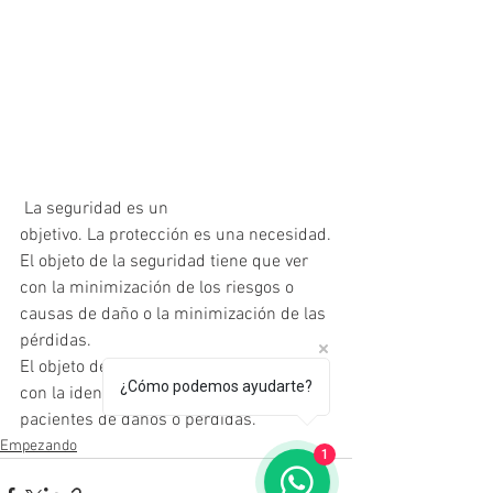
 La seguridad es un 
objetivo. La protección es una necesidad.
El objeto de la seguridad tiene que ver 
con la minimización de los riesgos o 
causas de daño o la minimización de las 
pérdidas.
El objeto de la protección tiene que ver 
¿Cómo podemos ayudarte?
con la identificación de  los sujetos 
pacientes de daños o pérdidas.
Empezando
1