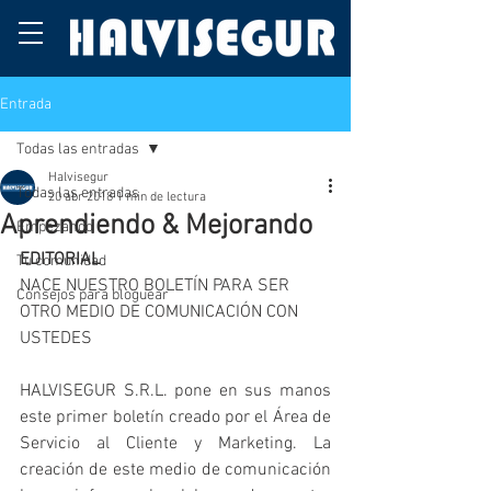
Entrada
Todas las entradas
Halvisegur
Todas las entradas
20 abr 2018
1 min de lectura
Aprendiendo & Mejorando
Empezando
EDITORIAL
Tu comunidad
NACE NUESTRO BOLETÍN PARA SER 
Consejos para bloguear
OTRO MEDIO DE COMUNICACIÓN CON 
USTEDES
HALVISEGUR S.R.L. pone en sus manos 
este primer boletín creado por el Área de 
Servicio al Cliente y Marketing. La 
creación de este medio de comunicación 